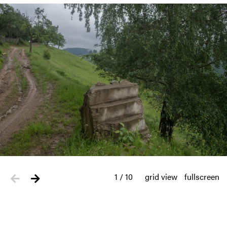
1
/
10
grid view
fullscreen