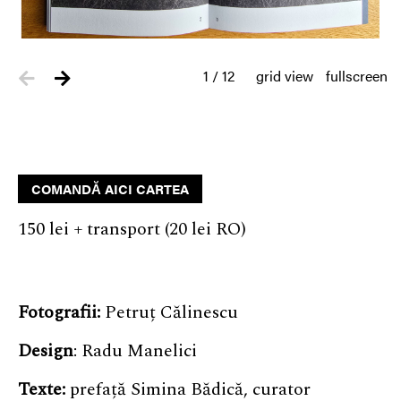
1
/
12
grid view
fullscreen
COMANDĂ AICI CARTEA
150 lei + transport (20 lei RO)
Fotografii:
Petruț Călinescu
Design
: Radu Manelici
Texte:
prefață Simina Bădică, curator