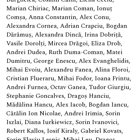
Marian Chiriac, Marian Coman, Ionuț
Comșa, Anna Constantin, Alex Conu,
Alexandra Cornea, Adrian Crapciu, Bogdan
Dărămuș, Alexandra Dincă, Irina Dobriță,
Vasile Dorolți, Mircea Drăgoi, Eliza Drob,
Andrei Dudea, Ruth Duma-Coman, Matei
Dumitru, George Enescu, Alex Evanghelidis,
Mihai Evoiu, Alexandru Fanea, Alina Floroi,
Cristian Flueraru, Mihai Fodor, Ioana Frintu,
Andrei Furnea, Octav Ganea, Tudor Giurgiu,
Stephanie Goncalves, Dragoș Hanciu,
Mădălina Hancu, Alex Iacob, Bogdan Iancu,
Cătălin Ion Nicolae, Andrei Irimia, Sorin
Iszlai, Diana Iurkiewicz, Sorin Ivanovici,
Robert Kallos, Iosif Kiraly, Gabriel Kovats,
Sorin Flaviu Lesnic, Mihai Leu, Dragoș