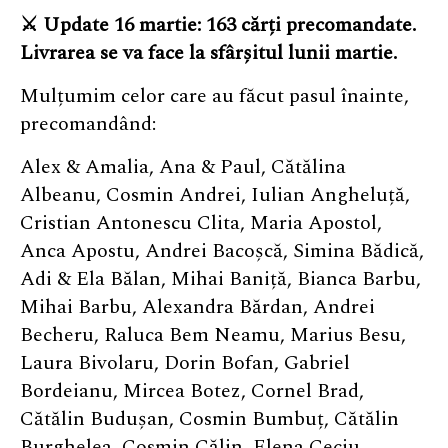
⚔︎ Update 16 martie:
163 cărți precomandate.
Livrarea se va face la sfârșitul lunii martie.
Mulțumim celor care au făcut pasul înainte,
precomandând:
Alex & Amalia, Ana & Paul, Cătălina
Albeanu, Cosmin Andrei, Iulian Angheluță,
Cristian Antonescu Clita, Maria Apostol,
Anca Apostu, Andrei Bacoșcă, Simina Bădică,
Adi & Ela Bălan, Mihai Baniță, Bianca Barbu,
Mihai Barbu, Alexandra Bărdan, Andrei
Becheru, Raluca Bem Neamu, Marius Besu,
Laura Bivolaru, Dorin Bofan, Gabriel
Bordeianu, Mircea Botez, Cornel Brad,
Cătălin Budușan, Cosmin Bumbuț, Cătălin
Burghelea, Cosmin Călin, Elena Ceciu,