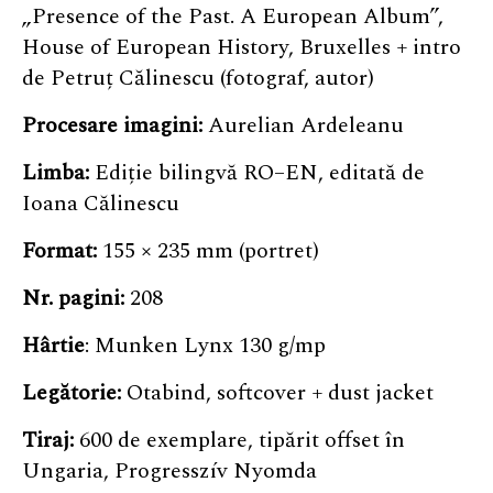
„Presence of the Past. A European Album”,
House of European History, Bruxelles + intro
de Petruț Călinescu (fotograf, autor)
Procesare imagini:
Aurelian Ardeleanu
Limba:
Ediție bilingvă RO–EN, editată de
Ioana Călinescu
Format:
155 × 235 mm (portret)
Nr. pagini:
208
Hârtie
: Munken Lynx 130 g/mp
Legătorie:
Otabind, softcover + dust jacket
Tiraj:
600 de exemplare, tipărit offset în
Ungaria, Progresszív Nyomda