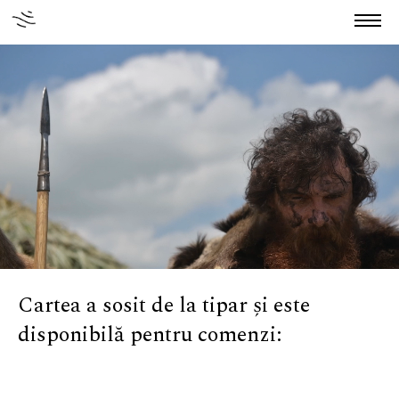
Home
About us
Authors
Stories
Publications
Cartea a sosit de la tipar și este
News
disponibilă pentru comenzi:
Grants
Contact