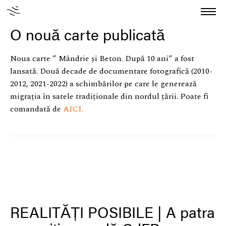
O nouă carte publicată
Noua carte ” Mândrie și Beton. După 10 ani” a fost
Home
lansată. Două decade de documentare fotografică (2010-
Despre noi
2012, 2021-2022) a schimbărilor pe care le generează
migrația în satele tradiționale din nordul țării. Poate fi
Autori
comandată de
AICI.
Povești
Publicații
Știri
Granturi
REALITĂȚI POSIBILE | A patra
Contact