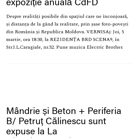
expoziție anuală CdFD
EN
Despre realități posibile din spațiul care ne înconjoară,
și distanța de la gând la realitate, prin șase foto-povești
din România și Republica Moldova. VERNISAj: Joi, 5
martie, ora 18:30, la REZIDENȚA BRD SCENA9, în
Str.I.L.Caragiale, nr.32. Pune muzica Electric Brother.
Mândrie și Beton + Periferia
B/ Petruț Călinescu sunt
expuse la La