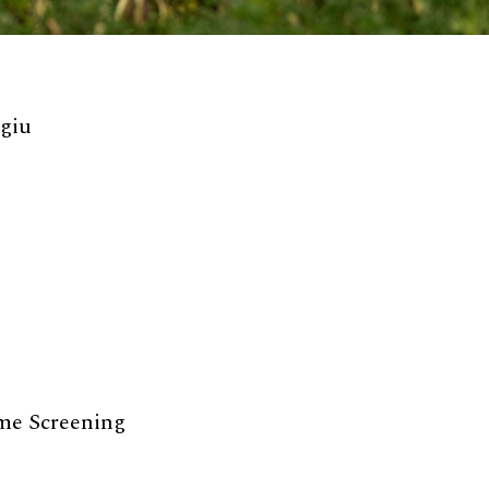
rgiu
me Screening