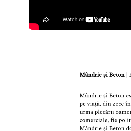
Mândrie și Beton
| 
Mândrie și Beton es
pe viață, din zece î
urma plecării oameni
comerciale, fie poli
Mândrie și Beton do