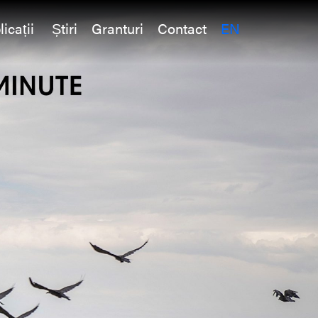
licații
Știri
Granturi
Contact
EN