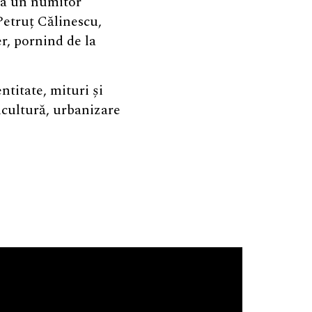
la un numitor
Petruț Călinescu,
r, pornind de la
ntitate, mituri și
ricultură, urbanizare