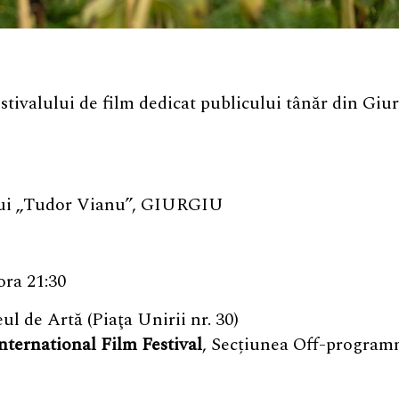
valului de film dedicat publicului tânăr din Giu
lui „Tudor Vianu”, GIURGIU
ora 21:30
l de Artă (Piaţa Unirii nr. 30)
nternational Film Festival
, Secțiunea Off-program