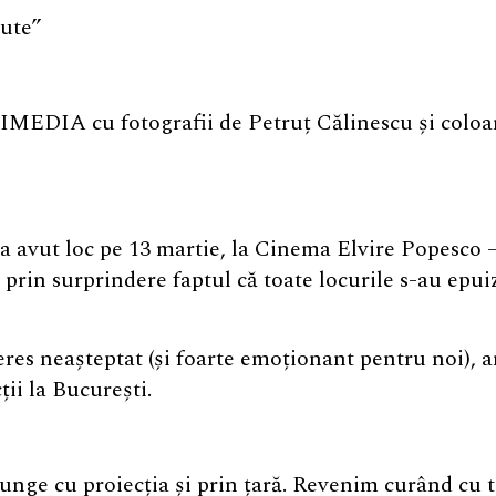
nute”
IA cu fotografii de Petruț Călinescu și coloan
a avut loc pe 13 martie, la Cinema Elvire Popesco –
 prin surprindere faptul că toate locurile s-au epui
teres neașteptat (și foarte emoționant pentru noi),
ții la București.
nge cu proiecția și prin țară. Revenim curând cu to