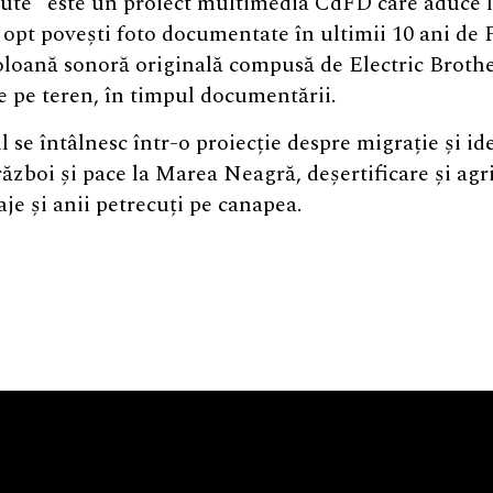
nute” este un proiect multimedia CdFD care aduce 
 opt povești foto documentate în ultimii 10 ani de 
loană sonoră originală compusă de Electric Brothe
e pe teren, în timpul documentării.
l se întâlnesc într-o proiecție despre migrație și ide
, război și pace la Marea Neagră, deșertificare și ag
aje și anii petrecuți pe canapea.