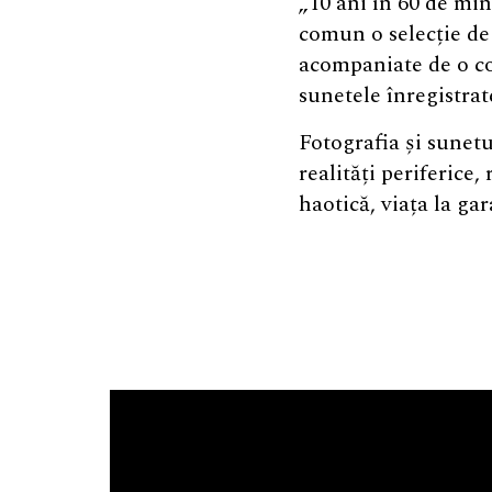
„10 ani în 60 de mi
comun o selecție de
acompaniate de o co
sunetele înregistrat
Fotografia și sunetu
realități periferice
haotică, viața la gar