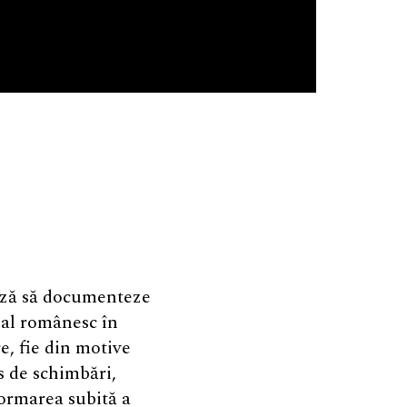
ează să documenteze
onal românesc în
e, fie din motive
s de schimbări,
ormarea subită a