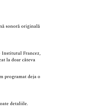
ă sonoră originală
 Institutul Francez,
zat la doar câteva
 am programat deja o
ate detaliile.